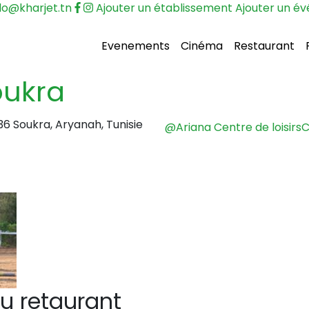
lo@kharjet.tn
Ajouter un établissement
Ajouter un é
Evenements
Cinéma
Restaurant
oukra
036 Soukra, Aryanah, Tunisie
@Ariana
Centre de loisirs
C
u retaurant