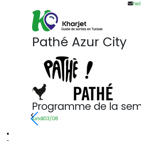
hel
Pathé Azur City
Programme de la se
lundi
03/08