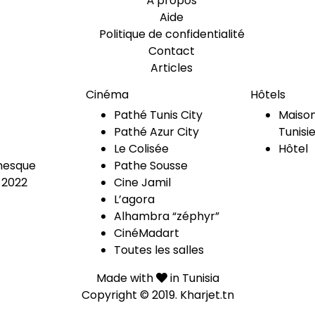
À propos
Aide
Politique de confidentialité
Contact
Articles
Cinéma
Hôtels
Pathé Tunis City
Maison
Pathé Azur City
Tunisi
Le Colisée
Hôtel
esque
Pathe Sousse
 2022
Cine Jamil
L’agora
Alhambra “zéphyr”
CinéMadart
Toutes les salles
Made with
in Tunisia
Copyright © 2019.
Kharjet.tn