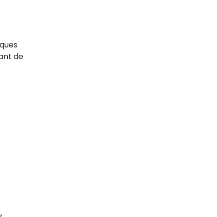
lques
nant de
s