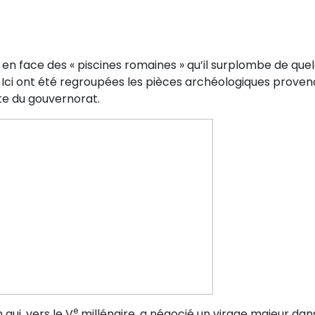
ste en face des « piscines romaines » qu’il surplombe de que
. Ici ont été regroupées les pièces archéologiques prove
ste du gouvernorat.
e
n qui, vers le V
millénaire, a négocié un virage majeur dan