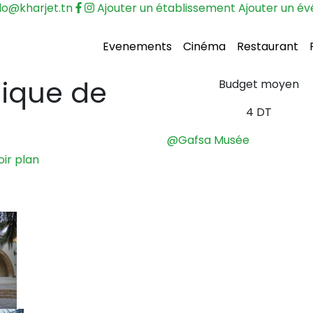
lo@kharjet.tn
Ajouter un établissement
Ajouter un é
Evenements
Cinéma
Restaurant
ique de
Budget moyen
4 DT
@Gafsa
Musée
oir plan