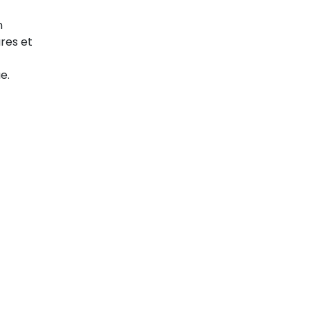
n
res et
e.