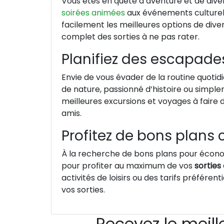
Vous êtes en quête d’aventure et de div
soirées animées
aux événements culturels
facilement les meilleures options de di
complet des sorties à ne pas rater.
Planifiez des escapades
Envie de vous évader de la routine quoti
de nature, passionné d’histoire ou simp
meilleures excursions et voyages à faire 
amis.
Profitez de bons plans c
À la recherche de bons plans pour économ
pour profiter au maximum de vos
sorties
activités de loisirs ou des tarifs préfére
vos sorties.
Recevez le meill