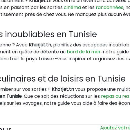
ertissement ?
Kharjet.tn
vous offre un éventail d’activités 
 en passant par les sorties
cinéma
et les
randonnées
, 
vertissement près de chez vous. Ne manquez plus aucun é
 inoubliables en Tunisie
dienne ? Avec
Kharjet.tn
, planifiez des escapades inoublia
lement en quête de détente au
bord de la mer
, notre guid
dans tout le pays. Laissez-vous inspirer et organisez des
ulinaires et de loisirs en Tunisie
iser sur vos sorties ?
Kharjet.tn
vous propose une multit
 en Tunisie
. Que ce soit des réductions sur les
repas au res
ntiels sur les voyages, notre guide vous aide à faire des é
eur
Ajoutez votr