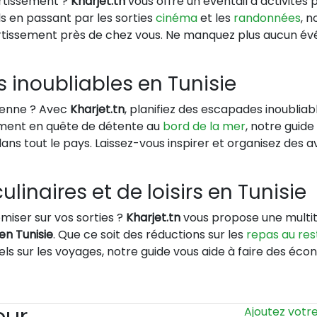
ertissement ?
Kharjet.tn
vous offre un éventail d’activités 
 en passant par les sorties
cinéma
et les
randonnées
, 
vertissement près de chez vous. Ne manquez plus aucun é
 inoubliables en Tunisie
dienne ? Avec
Kharjet.tn
, planifiez des escapades inoublia
lement en quête de détente au
bord de la mer
, notre guid
dans tout le pays. Laissez-vous inspirer et organisez des
ulinaires et de loisirs en Tunisie
iser sur vos sorties ?
Kharjet.tn
vous propose une multit
 en Tunisie
. Que ce soit des réductions sur les
repas au res
ntiels sur les voyages, notre guide vous aide à faire des é
eur
Ajoutez votr