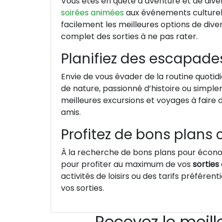
Vous êtes en quête d’aventure et de div
soirées animées
aux événements culturels
facilement les meilleures options de di
complet des sorties à ne pas rater.
Planifiez des escapades
Envie de vous évader de la routine quoti
de nature, passionné d’histoire ou simp
meilleures excursions et voyages à faire 
amis.
Profitez de bons plans c
À la recherche de bons plans pour économ
pour profiter au maximum de vos
sorties
activités de loisirs ou des tarifs préfére
vos sorties.
Recevez le meill