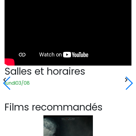
Salles et horaires
lundi
03/08
m
Films recommandés