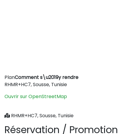
Leaflet
|
©
OpenStreetMap
contributors
Plan
Comment s\u2019y rendre
+
RHMR+HC7, Sousse, Tunisie
−
Ouvrir sur OpenStreetMap
RHMR+HC7, Sousse, Tunisie
Réservation / Promotion