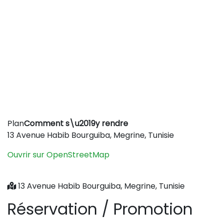
Leaflet
|
©
OpenStreetMap
contributors
Plan
Comment s\u2019y rendre
+
13 Avenue Habib Bourguiba, Megrine, Tunisie
−
Ouvrir sur OpenStreetMap
13 Avenue Habib Bourguiba, Megrine, Tunisie
Réservation / Promotion