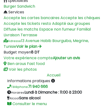
Spécialités
Burger
Sandwich
Services
Accepte les cartes bancaires
Accepte les chèques
Accepte les tickets resto
Adapté aux groupes
Diffuse les matchs
Espace non fumeur
Familial
Livraison
Terrasse
13 Avenue Habib Bourguiba, Megrine,
Adresse
Tunisie
Voir le plan
Budget moyen
8 DT
Votre expérience compte
Ajouter un avis
Ben arous
Fast food
Voir les photos
Accueil
Informations pratiques
71 940 666
Téléphone
Lundi à Dimanche : 11:00 à 23:00
Horaires
Sans alcool
Alcool
Consulter le menu