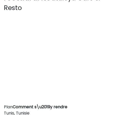
Resto
Leaflet
|
©
OpenStreetMap
contributors
Plan
Comment s\u2019y rendre
+
Tunis, Tunisie