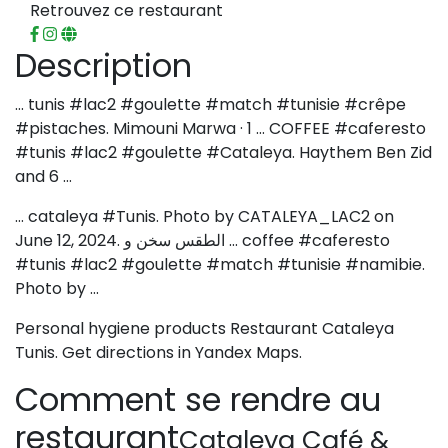
Retrouvez ce restaurant
Description
… tunis #lac2 #goulette #match #tunisie #crêpe
#pistaches. Mimouni Marwa · 1 … COFFEE #caferesto
#tunis #lac2 #goulette #Cataleya. Haythem Ben Zid
and 6 …
… cataleya #Tunis. Photo by CATALEYA_LAC2 on
June 12, 2024. الطقس سخن و … coffee #caferesto
#tunis #lac2 #goulette #match #tunisie #namibie.
Photo by …
Personal hygiene products Restaurant Cataleya
Tunis. Get directions in Yandex Maps.
Comment se rendre au
restaurant
Cataleya Café &