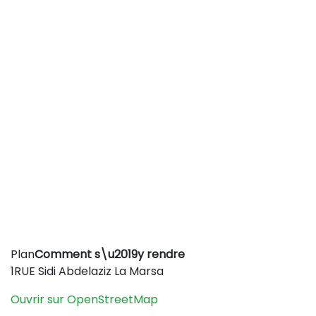
Leaflet
|
©
OpenStreetMap
contributors
Plan
Comment s\u2019y rendre
+
1RUE Sidi Abdelaziz La Marsa
−
Ouvrir sur OpenStreetMap