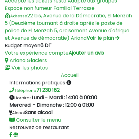
Accepte les tickets resto
Adapté aux groupes
Espace non fumeur
Familial
Terrasse
22 bis, Avenue de la Démocratie, El Menzah
Adresse
5 (Deuxième tournant à droite après le poste de
police de El Menzah 5, croisement Avenue d'afrique
et Avenue de démocratie) Ariana
Voir le plan
Budget moyen
6 DT
Votre expérience compte
Ajouter un avis
Ariana
Glaciers
Voir les photos
Accueil
Informations pratiques
71 230 162
Téléphone
Lundi - Mardi : 14:00 à 00:00
Horaires
Mercredi - Dimanche : 12:00 à 01:00
Sans alcool
Alcool
Consulter le menu
Retrouvez ce restaurant