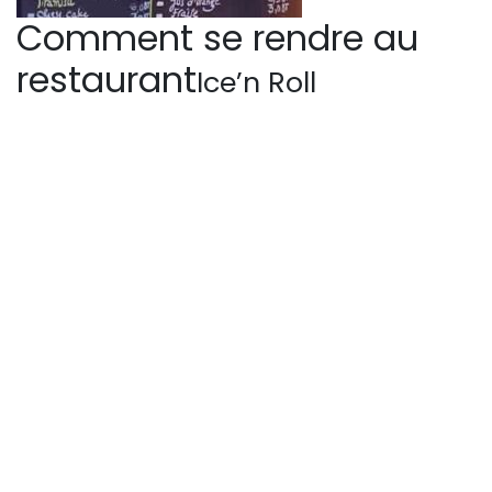
Comment se rendre au
restaurant
Ice’n Roll
Leaflet
|
©
OpenStreetMap
contributors