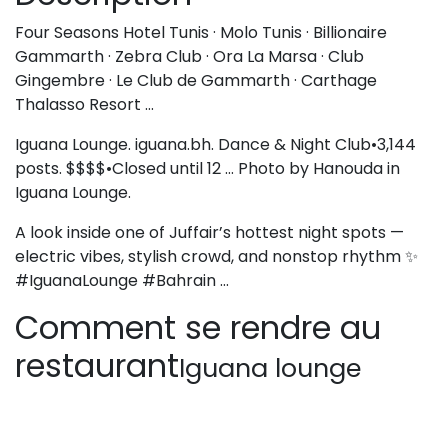
Four Seasons Hotel Tunis · Molo Tunis · Billionaire
Gammarth · Zebra Club · Ora La Marsa · Club
Gingembre · Le Club de Gammarth · Carthage
Thalasso Resort …
Iguana Lounge. iguana.bh. Dance & Night Club•3,144
posts. $$$$•Closed until 12 … Photo by Hanouda in
Iguana Lounge.
A look inside one of Juffair’s hottest night spots —
electric vibes, stylish crowd, and nonstop rhythm ✨️
#IguanaLounge #Bahrain …
Comment se rendre au
restaurant
Iguana lounge