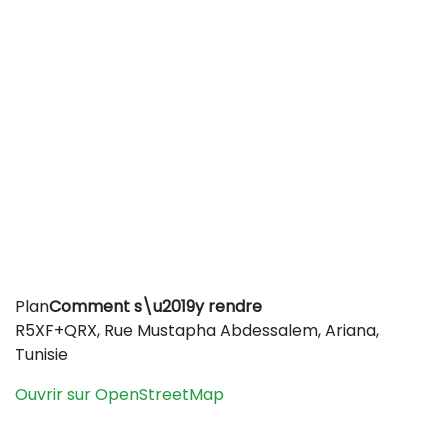
Leaflet
|
©
OpenStreetMap
contributors
Plan
Comment s\u2019y rendre
+
R5XF+QRX, Rue Mustapha Abdessalem, Ariana,
−
Tunisie
Ouvrir sur OpenStreetMap