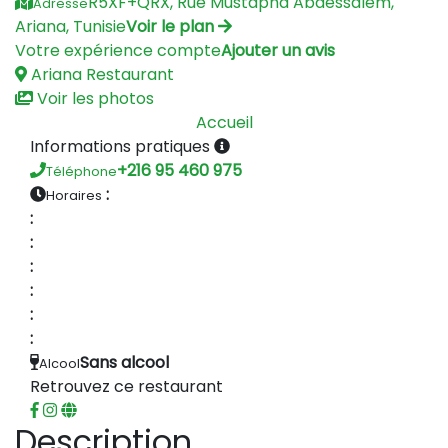
R5XF+QRX, Rue Mustapha Abdessalem,
Adresse
Ariana, Tunisie
Voir le plan
Votre expérience compte
Ajouter un avis
Ariana
Restaurant
Voir les photos
Accueil
Informations pratiques
+216 95 460 975
Téléphone
:
Horaires
:
:
:
:
:
:
Sans alcool
Alcool
Retrouvez ce restaurant
Description