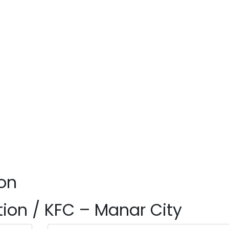
Leaflet
|
©
OpenStreetMap
con
ion
tion / KFC – Manar City