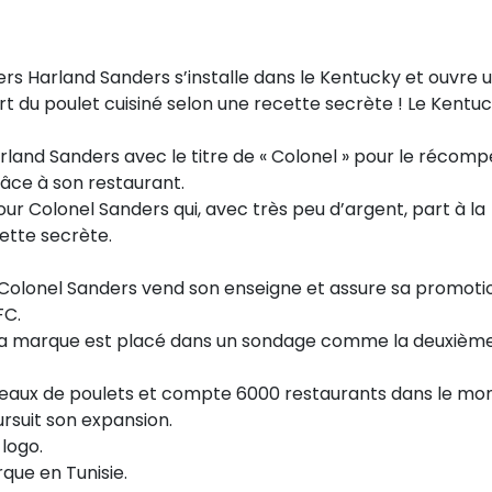
rs Harland Sanders s’installe dans le Kentucky et ouvre 
ert du poulet cuisiné selon une recette secrète ! Le Kentu
land Sanders avec le titre de « Colonel » pour le récom
râce à son restaurant.
 pour Colonel Sanders qui, avec très peu d’argent, part à la
ette secrète.
 Colonel Sanders vend son enseigne et assure sa promoti
FC.
e sa marque est placé dans un sondage comme la deuxièm
orceaux de poulets et compte 6000 restaurants dans le mo
rsuit son expansion.
logo.
que en Tunisie.