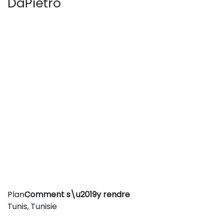
DaPietro
Leaflet
|
©
OpenStreetMap
contributors
Plan
Comment s\u2019y rendre
+
Tunis, Tunisie
−