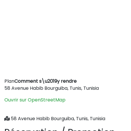
Leaflet
|
©
OpenStreetMap
contributors
Plan
Comment s\u2019y rendre
+
58 Avenue Habib Bourguiba, Tunis, Tunisia
−
Ouvrir sur OpenStreetMap
58 Avenue Habib Bourguiba, Tunis, Tunisia