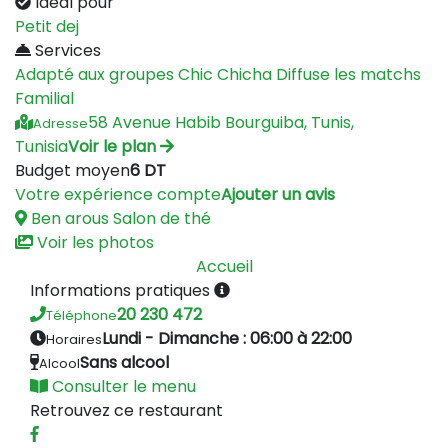
Idéal pour
Petit dej
Services
Adapté aux groupes
Chic
Chicha
Diffuse les matchs
Familial
58 Avenue Habib Bourguiba, Tunis,
Adresse
Tunisia
Voir le plan
Budget moyen
6 DT
Votre expérience compte
Ajouter un avis
Ben arous
Salon de thé
Voir les photos
Accueil
Informations pratiques
20 230 472
Téléphone
Lundi - Dimanche : 06:00 à 22:00
Horaires
Sans alcool
Alcool
Consulter le menu
Retrouvez ce restaurant