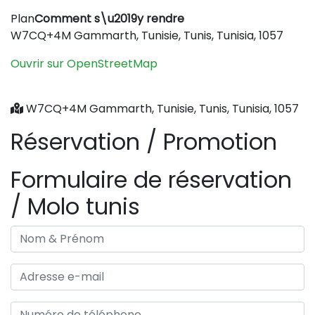
Leaflet
|
©
OpenStreetMap
contributors
Plan
Comment s\u2019y rendre
+
W7CQ+4M Gammarth, Tunisie, Tunis, Tunisia, 1057
−
Ouvrir sur OpenStreetMap
W7CQ+4M Gammarth, Tunisie, Tunis, Tunisia, 1057
Réservation / Promotion
Formulaire de réservation
/ Molo tunis