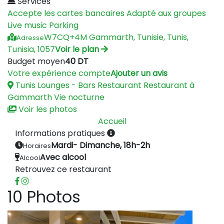
Services
Accepte les cartes bancaires
Adapté aux groupes
Live music
Parking
W7CQ+4M Gammarth, Tunisie, Tunis,
Adresse
Tunisia, 1057
Voir le plan
Budget moyen
40 DT
Votre expérience compte
Ajouter un avis
Tunis
Lounges - Bars
Restaurant
Restaurant à
Gammarth
Vie nocturne
Voir les photos
Accueil
Informations pratiques
Mardi- Dimanche, 18h-2h
Horaires
Avec alcool
Alcool
Retrouvez ce restaurant
10 Photos