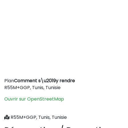
Leaflet
|
©
OpenStreetMap
contributors
Plan
Comment s\u2019y rendre
+
R55M+GGP, Tunis, Tunisie
−
Ouvrir sur OpenStreetMap
R55M+GGP, Tunis, Tunisie