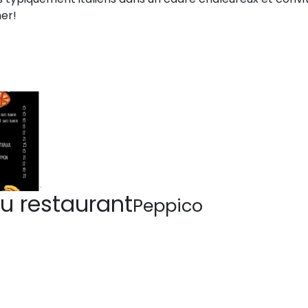
ner!
u restaurant
Peppico