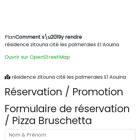
Leaflet
|
©
OpenStreetMap
contributors
Plan
Comment s\u2019y rendre
+
résidence zitouna cité les palmeraies El Aouina
−
Ouvrir sur OpenStreetMap
résidence zitouna cité les palmeraies El Aouina
Réservation / Promotion
Formulaire de réservation
/ Pizza Bruschetta