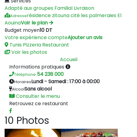
Services
Adapté aux groupes
Familial
Livraison
résidence zitouna cité les palmeraies El
Adresse
Aouina
Voir le plan
Budget moyen
10 DT
Votre expérience compte
Ajouter un avis
Tunis
Pizzeria
Restaurant
Voir les photos
Accueil
Informations pratiques
54 238 000
Téléphone
Lundi - Samedi : 17:00 à 00:00
Horaires
Sans alcool
Alcool
Consulter le menu
Retrouvez ce restaurant
10 Photos