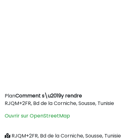
Leaflet
|
©
OpenStreetMap
contributors
Plan
Comment s\u2019y rendre
+
RJQM+2FR, Bd de la Corniche, Sousse, Tunisie
−
Ouvrir sur OpenStreetMap
RJQM+2FR, Bd de la Corniche, Sousse, Tunisie