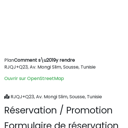
Leaflet
|
©
OpenStreetMap
contributors
Plan
Comment s\u2019y rendre
+
RJQJ+Q23, Av. Mongi Slim, Sousse, Tunisie
−
Ouvrir sur OpenStreetMap
RJQJ+Q23, Av. Mongi Slim, Sousse, Tunisie
Réservation / Promotion
Formulaire de réservation