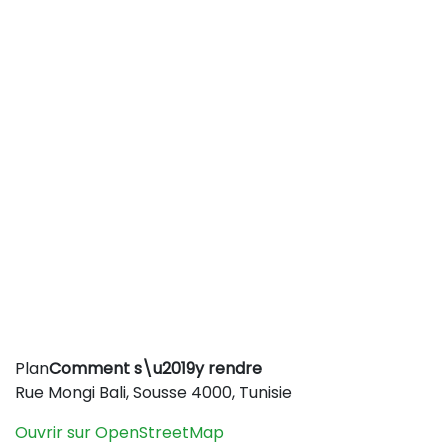
Leaflet
|
©
OpenStreetMap
contributors
Plan
Comment s\u2019y rendre
+
Rue Mongi Bali, Sousse 4000, Tunisie
−
Ouvrir sur OpenStreetMap