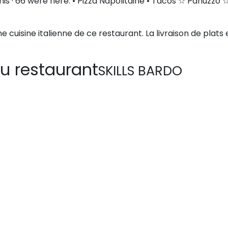
t this · 66 were here. • Pizza Napolitaine • Tacos ☆ Panuzzo 
e cuisine italienne de ce restaurant. La livraison de plats 
u restaurant
SKILLS BARDO