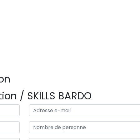
Leaflet
|
©
OpenStreetMap
con
ion
tion / SKILLS BARDO