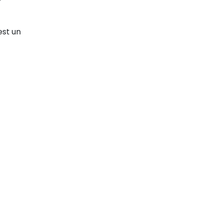
☆
est un