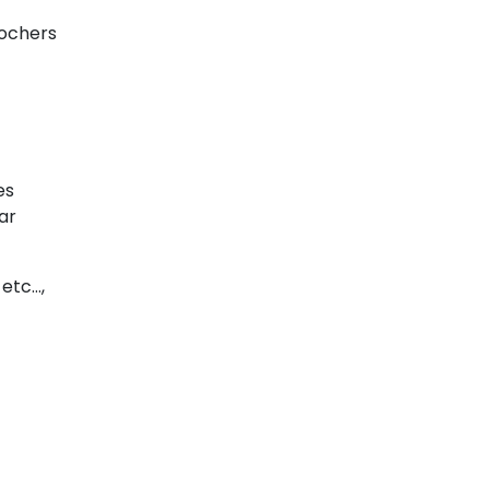
 rochers
es
ar
 etc…,