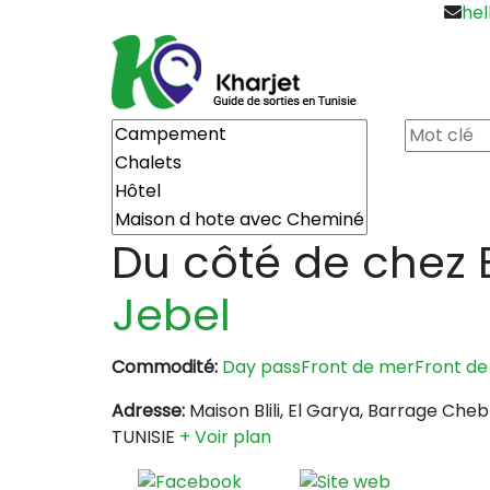
hel
Du côté de chez Bl
Jebel
Commodité:
Day pass
Front de mer
Front d
Adresse:
Maison Blili, El Garya, Barrage Che
TUNISIE
+ Voir plan