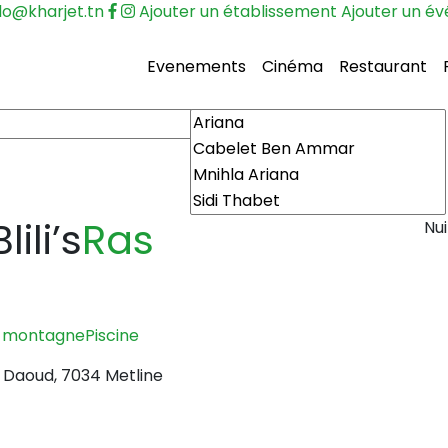
lo@kharjet.tn
Ajouter un établissement
Ajouter un é
Evenements
Cinéma
Restaurant
ili’s
Ras
Nui
e montagne
Piscine
b Daoud, 7034 Metline