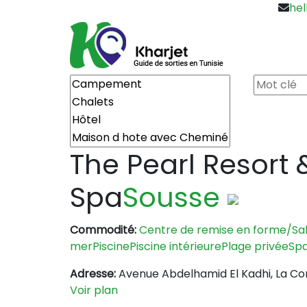
hel
The Pearl Resort 
Spa
Sousse
Commodité:
Centre de remise en forme/Sal
mer
Piscine
Piscine intérieure
Plage privée
Sp
Adresse:
Avenue Abdelhamid El Kadhi, La Co
Voir plan