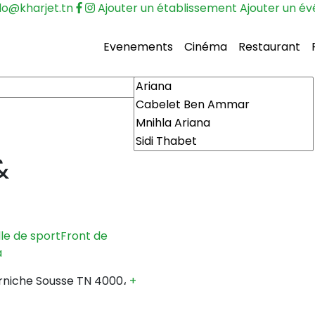
lo@kharjet.tn
Ajouter un établissement
Ajouter un é
Evenements
Cinéma
Restaurant
&
le de sport
Front de
a
rniche Sousse TN 4000،
+