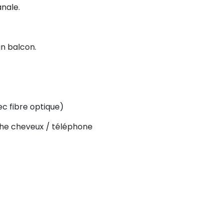
nale.
n balcon.
ec fibre optique)
che cheveux / téléphone