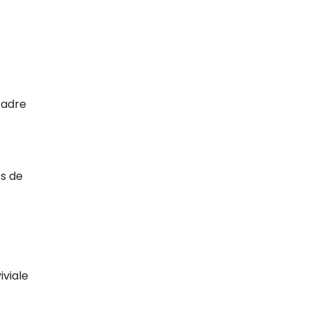
cadre
ts de
iviale