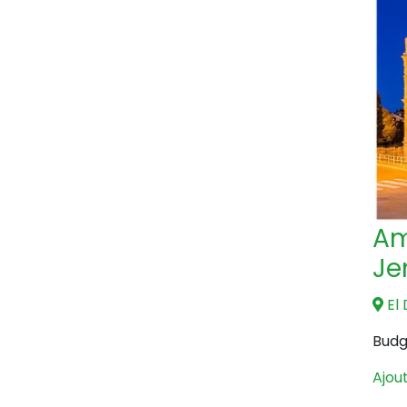
Am
J
El
Budg
Ajout