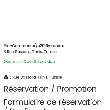
Leaflet
|
©
OpenStreetMap
contributors
Plan
Comment s\u2019y rendre
+
3 Rue Bassora, Tunis, Tunisie
−
Ouvrir sur OpenStreetMap
3 Rue Bassora, Tunis, Tunisie
Réservation / Promotion
Formulaire de réservation