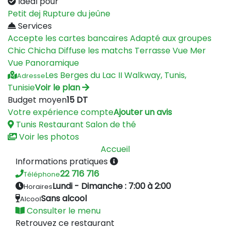
Idéal pour
Petit dej
Rupture du jeûne
Services
Accepte les cartes bancaires
Adapté aux groupes
Chic
Chicha
Diffuse les matchs
Terrasse
Vue Mer
Vue Panoramique
Les Berges du Lac II Walkway, Tunis,
Adresse
Tunisie
Voir le plan
Budget moyen
15 DT
Votre expérience compte
Ajouter un avis
Tunis
Restaurant
Salon de thé
Voir les photos
Accueil
Informations pratiques
22 716 716
Téléphone
Lundi - Dimanche : 7:00 à 2:00
Horaires
Sans alcool
Alcool
Consulter le menu
Retrouvez ce restaurant