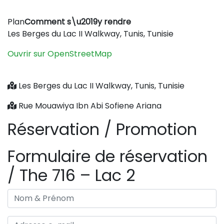
Leaflet
|
©
OpenStreetMap
contributors
Plan
Comment s\u2019y rendre
+
Les Berges du Lac II Walkway, Tunis, Tunisie
−
Ouvrir sur OpenStreetMap
Les Berges du Lac II Walkway, Tunis, Tunisie
Rue Mouawiya Ibn Abi Sofiene Ariana
Réservation / Promotion
Formulaire de réservation
/ The 716 – Lac 2