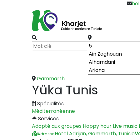
hel
Gammarth
Yüka Tunis
Spécialités
Méditerranéenne
Services
Adapté aux groupes
Happy hour
Live music
Hotel Adrijan, Gammarth, Tunisie
Vo
Adresse