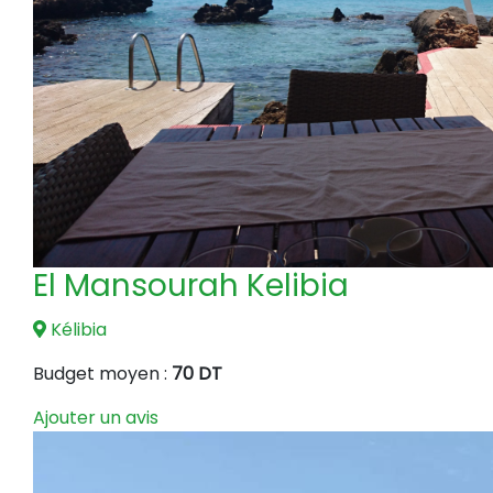
El Mansourah Kelibia
Kélibia
Budget moyen :
70 DT
Ajouter un avis