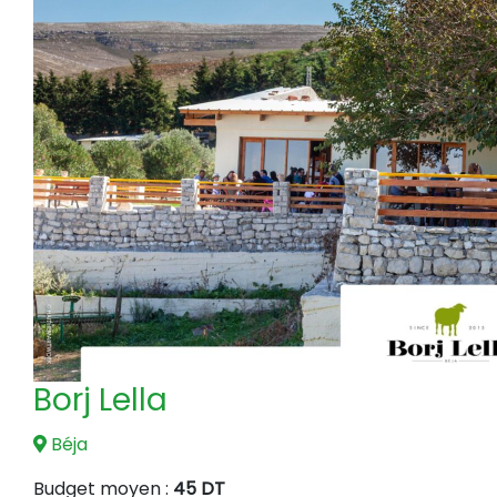
Borj Lella
Béja
Budget moyen :
45 DT