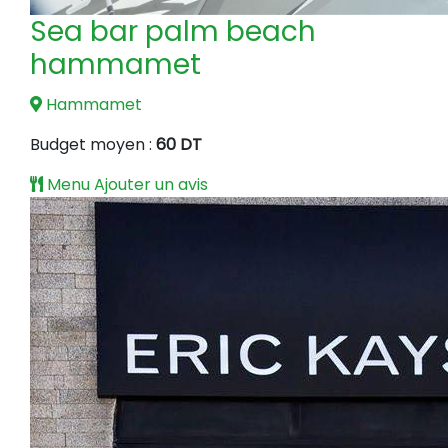
Sea bar palm beach
hammamet
Hammamet
Budget moyen :
60 DT
Menu
Ajouter un avis