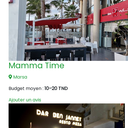
Mamma Time
Marsa
Budget moyen :
10–20 TND
Ajouter un avis