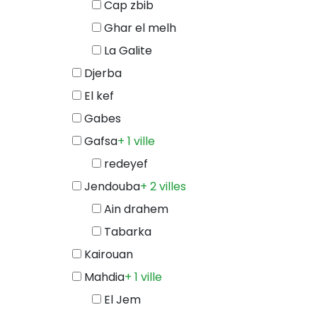
Cap zbib
Ghar el melh
La Galite
Djerba
El kef
Gabes
Gafsa
+ 1 ville
redeyef
Jendouba
+ 2 villes
Ain drahem
Tabarka
Kairouan
Mahdia
+ 1 ville
El Jem