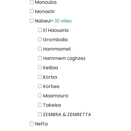
Manouba
Monastir
Nabeul
+ 10 villes
El Haouaria
Grombalia
Hammamet
Hammem Laghzez
Kelibia
Korba
Korbes
Maamoura
Takelsa
ZEMBRA & ZEMRETTA
Nefta