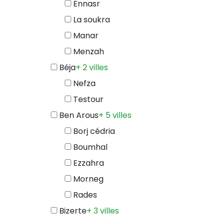
Ennasr
La soukra
Manar
Menzah
Béja
+ 2 villes
Nefza
Testour
Ben Arous
+ 5 villes
Borj cédria
Boumhal
Ezzahra
Morneg
Rades
Bizerte
+ 3 villes