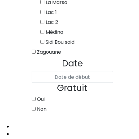
La Marsa
Lac 1
Lac 2
Médina
Sidi Bou said
Zagouane
Date
Gratuit
Oui
Non