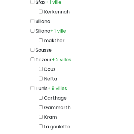
Sfax
+ 1 ville
Kerkennah
Siliana
Siliana
+ 1 ville
makther
Sousse
Tozeur
+ 2 villes
Douz
Nefta
Tunis
+ 9 villes
Carthage
Gammarth
Kram
La goulette